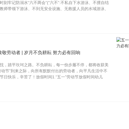
刻牢记防溺水“六不两会”(“六不”:不私自下水游泳、不擅自结
教师带领下游泳、不到无安全设施、无救援人员的水域游泳、
敬劳动者 | 岁月不负耕耘 努力必有回响
忱，踏平坎坷之路。不负耕耘，每一份步履不停，都将收获美
劳动节”到来之际，向所有默默付出的劳动者，向平凡生活中不
节日快乐，辛苦了！放假时间1.“五一”劳动节放假时间幼儿