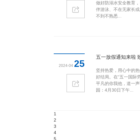
做好防溺水安全教育，时
伴游泳、不在无家长或
不到不熟悉...
五一放假通知来啦 致
25
2024-04
坚持热爱，用心中的热
好结局。在“五一国际
平凡的你我他，道一声
园：4月30日下午...
1
2
3
4
5