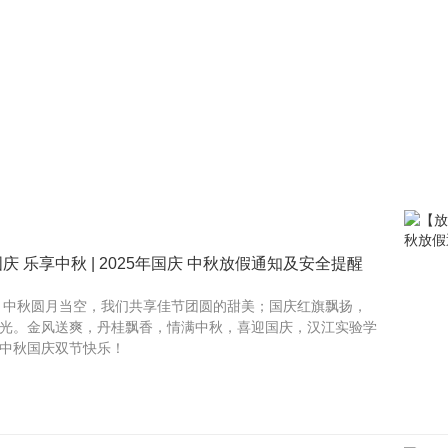
 乐享中秋 | 2025年国庆 中秋放假通知及安全提醒
秋，中秋圆月当空，我们共享佳节团圆的甜美；国庆红旗飘扬，
光。金风送爽，丹桂飘香，情满中秋，喜迎国庆，汉江实验学
中秋国庆双节快乐！