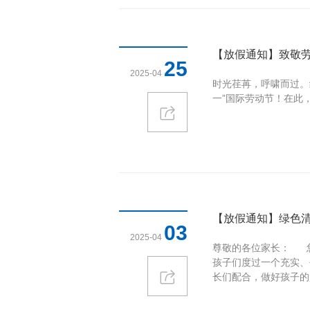
【放假通知】致敬劳
25
2025-04
时光荏苒，呼啸而过。
一”国际劳动节！在此
【放假通知】绿色清
03
2025-04
尊敬的各位家长： 
孩子们度过一个充实、
长们配合，做好孩子的