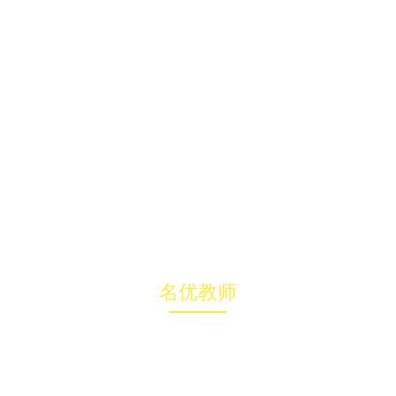
名优教师
导
组织机构
名优教师
校园风貌
校园文化