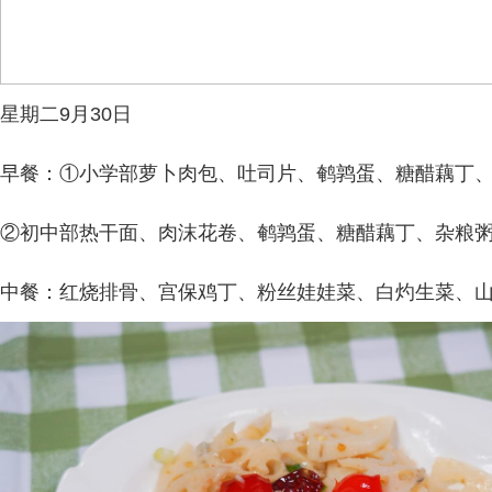
星期二9月30日
早餐：①小学部萝卜肉包、吐司片、鹌鹑蛋、糖醋藕丁
②初中部热干面、肉沫花卷、鹌鹑蛋、糖醋藕丁、杂粮
中餐：红烧排骨、宫保鸡丁、粉丝娃娃菜、白灼生菜、