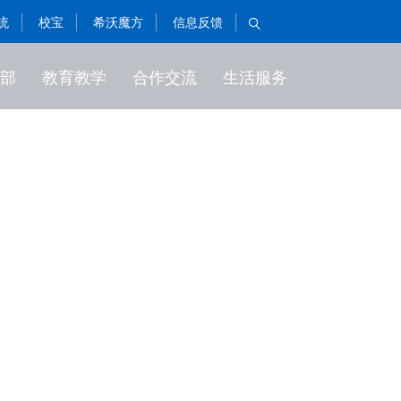
统
校宝
希沃魔方
信息反馈

部
教育教学
合作交流
生活服务
社团与活动