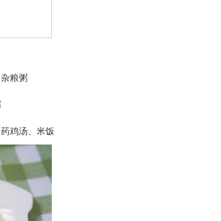
、杂粮粥
粥
山药鸡汤、米饭