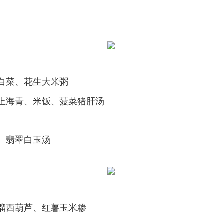
白菜、花生大米粥
上海青、米饭、菠菜猪肝汤
、翡翠白玉汤
溜西葫芦、红薯玉米糁