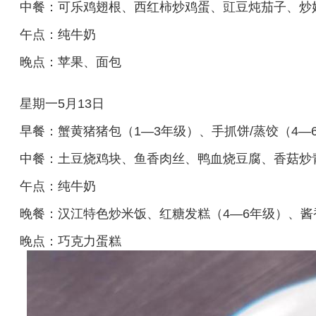
中餐：可乐鸡翅根、西红柿炒鸡蛋、豇豆炖茄子、炒
午点：纯牛奶
晚点：苹果、面包
星期一5月13日
早餐：蟹黄猪猪包（1—3年级）、手抓饼/蒸饺（4
中餐：土豆烧鸡块、鱼香肉丝、鸭血烧豆腐、香菇炒
午点：纯牛奶
晚餐：汉江特色炒米饭、红糖发糕（4—6年级）、酱
晚点：巧克力蛋糕