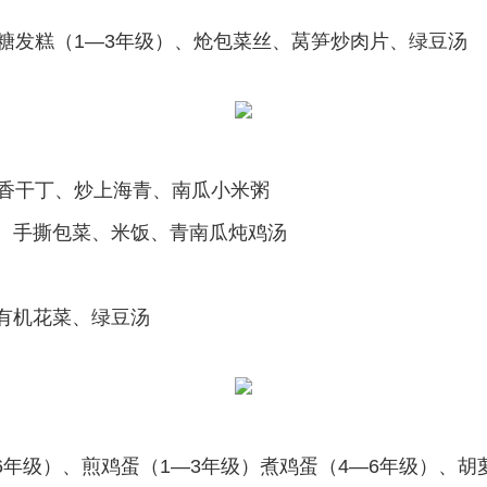
糖发糕（1—3年级）、炝包菜丝、莴笋炒肉片、绿豆汤
炒香干丁、炒上海青、南瓜小米粥
、手撕包菜、米饭、青南瓜炖鸡汤
有机花菜、绿豆汤
—6年级）、煎鸡蛋（1—3年级）煮鸡蛋（4—6年级）、