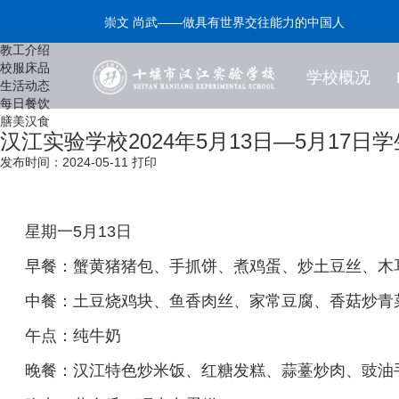
每日餐饮
崇文 尚武——做具有世界交往能力的中国人
精致服务
教工介绍
校服床品
学校概况
生活动态
每日餐饮
膳美汉食
汉江实验学校2024年5月13日—5月17日
发布时间：2024-05-11
打印
星期一5月13日
早餐：蟹黄猪猪包、手抓饼、煮鸡蛋、炒土豆丝、木
中餐：土豆烧鸡块、鱼香肉丝、家常豆腐、香菇炒青
午点：纯牛奶
晚餐：汉江特色炒米饭、红糖发糕、蒜薹炒肉、豉油