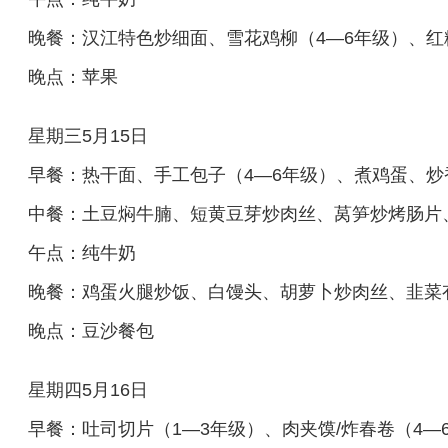
晚餐：汉江特色炒细面、雪花鸡柳（4—6年级）、红
晚点：苹果
星期三5月15日
早餐：热干面、手工包子（4—6年级）、煮鸡蛋、
中餐：土豆焖牛腩、短黄豆芽炒肉丝、莴笋炒烤肠片
午点：纯牛奶
晚餐：鸡蛋火腿炒饭、白馒头、胡萝卜炒肉丝、韭菜
晚点：豆沙餐包
星期四5月16日
早餐：吐司切片（1—3年级）、肉夹馍/炸春卷（4