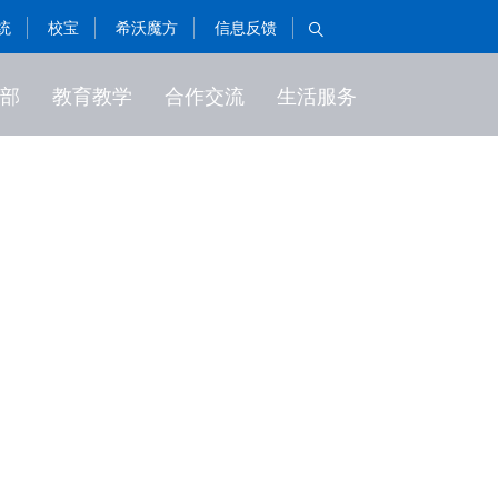
统
校宝
希沃魔方
信息反馈

部
教育教学
合作交流
生活服务
社团与活动