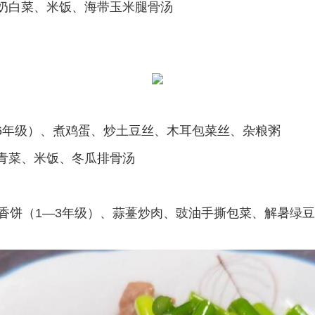
奶白菜、米饭、海带玉米腿骨汤
—6年级）、煮鸡蛋、炒土豆丝、木耳包菜丝、杂粮粥
青菜、米饭、冬瓜排骨汤
香饼（1—3年级）、蒜薹炒肉、豉油手撕包菜、解暑绿