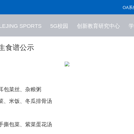
OA系
LEJING SPORTS
5G校园
创新教育研究中心
学
学生食谱公示
耳包菜丝、杂粮粥
菜、米饭、冬瓜排骨汤
手撕包菜、紫菜蛋花汤