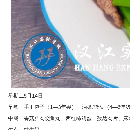
星期二5月14日
早餐：手工包子（1—3年级）、油条/馒头（4—6
中餐：香菇肥肉烧鱼丸、西红柿鸡蛋、孜然肉片、麻
午点：纯牛奶