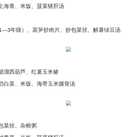
上海青、米饭、菠菜猪肝汤
1—3年级）、莴笋炒肉片、炒包菜丝、解暑绿豆汤
醋溜西葫芦、红薯玉米糁
奶白菜、米饭、海带玉米腿骨汤
包菜丝、杂粮粥