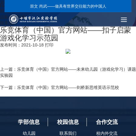
战略合作伙伴
崇文 尚武——做具有世界交往能力的中国人
校内外交流
战略合作伙伴
联系我们
乐竞体育（中国）官方网站——扣子启蒙
游戏化学习示范园
发布时间：2021-10-18
打印
上一篇：
​乐竞体育（中国）官方网站——未来幼儿园（游戏化学习）课题
实验园
下一篇：
​乐竞体育（中国）官方网站——剑桥新思维英语示范校
学部信息
校园信息
合作交流
幼儿园
联系我们
校内外交流